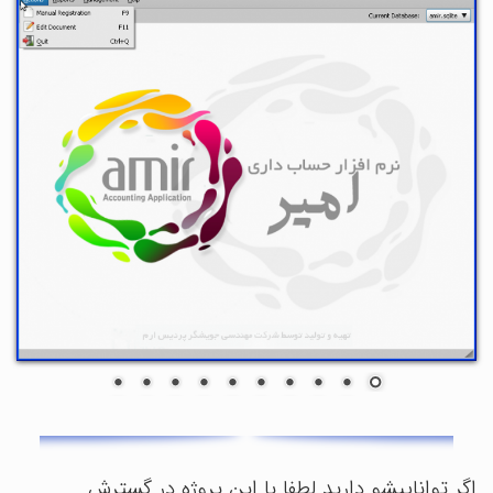
اگر تواناییشو دارید لطفا با این پروژه در گسترش