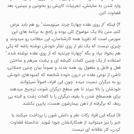
وارد شدن به سایتش، تجربیات کاریش رو بخونین و ببینین، بعد
قضاوت کنن.
۴) اینکه “از روی عقده چهارتا چرند مینویسند” رو هم باید عرض
کنم، متن بالا یک موضوع کلی بوده و راجع به برنامه های اپن
سورس است که تقریبا همه کارشناسان، این مطالب رو میدونند و
چیزی نیست که یک نفر از روی تفکر خودش نوشته باشه که یکی
هم بخواد بیاد و بگه “چهارتا چرندیه که از روی عقده نوشته شده.”
استفاده از یک چنین کلمات کلیشه ای و پشت سرهم و ساختن
فعل و فاعل و مفعول رو، همه بلدند و عموماً بیان چنین جملاتی،
ناشی از نوعی عقده در درون خوده شخصه که کمبودهای خودش
رو به دیگران نسبت میده. چون این افراد، اصولاً نمیتوانند
خودشان را بالا ببرند تا هم سطح دیگران شوند، ترجیح میدهند
برای همسطح شدن با بقیه، دیگران را با کلمات زشت و البته بی
ربط، که برگرفته از ذهن بیمارشون هست، پایین بکشند.
۵) اینکه این افراد زکات علم و دانش شون را پرداخت میکنند یا
خیر را نیز میتوانید از همکارانشان جویا شوید. ندانسته قضاوت
کردن، کار عاقلانه ای نیست.