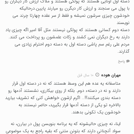
دسته اول اونایی هستند که پولکی هستند و ملاک ارزش کار دیگران رو
با پول می سنجند و ارزش کار دیگرن رو میارند پایین.درحالیکه
خودشون چیزی سرشون نمیشه و فقط از سر عقده چهارتا چرند می
نویسند
دسته دوم کسانی هستند که پولکی نیستند مثل آقا امیر.اگه چیزی یاد
دارند به رخ دیگران نمی کشند و زکات علمشون رو پرداخت می کنند.
مردم علی رغم سم پاشی دسته اول به دسته دوم احترام زیادی می
گذارند.
پاسخ
مهران هوده
۱۰ سال قبل
متاسفانه یه عده هم این وسط هستند که نه در دسته اول قرار
دارند و نه در دستهء دوم. بلکه از روی بیکاری، نشستند آدمها رو
دسته بندی میکنند!!!… اگرم ازشون خواهش کنی که تشریف بیارید
بالاخره تو یکی از دسته آدمها قرار بگیرید، حاضر نیستند به
خودشون یک تکونی بدهند.
اینا، نه چیزی حالیشونه که یه برنامه بنویسن پول در بیارن، نه
سواد آنچنانی دارند که بتونن متنی که بقیه راجع به یک موضوعی