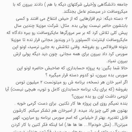
جامعه دانشگاهی و(خیلی شرکتهای دیگه با هم ) دادند بیرون که با
میکروسافت در سیستم عامل بجنگند.
۲- دسته دیگه: نرم افزارهایی که از حیض انتفاع می افتند و کسی
بابتشون حاضر نیست پولی بده. مثال: شرکت موزیلا چندین سال
پیش کلی تلاش کرد که بر سر مرورگرها مایکروسافت رو ببره دادگاه که
مایکروسافت اینترنت اکسپلورر را در ویندوز مجانی قرار نده تا موزیلا
بتونه فایرفاکس رو بفروشه. وقتی تلاشش به جایی نرسید، اونو اپن
سورس کرد داد بیرون برای همه مجانی. چون دید دیگه پولی ازش
بیرون نمیاد.
حالا شما بگین: یه پروژه حسابداری که صاحبش حاضره اونو اپن
سورس بده بیرون، تو کدوم دسته قرار میگیره ؟
اگر امیر خان هر نسخهء برنامه ش رو میتونست ۲ میلیون تومن
بفروشه (که برای یک برنامه حسابداری کامل و توپ، هیچی نیست) آیا
لزومی داشت اون رو بده بیرون؟
بنده نمیگم روی این پروژه ها کار نکنین. برای دست گرمی خوبه .
بهتون هم کلی چیز یاد میده. از امیرخان هم تشکر میکنم. کارشون
قابل تقدیره. بهتر از خیلیاس که اسم سورس برنامه رو میارین، کهیر
میزنن!!!.. (مثل خودم!!!!…. ها ها ها.) اما اینکه فکر کنین با کار کردن
روی یک پروژهء این تیپی به جایی میرسید، فکرتون چندان درست