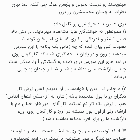
مینویسند رو درست بخونن و بفهمن طرف چی گفته، بعد بیان
نظرات نه چندان محترمشون رو بزارن.
برای همین باید جوابشون رو کامل داد:
۱) همونطور که خوانندگان عزیز مشاهده میفرمایند، در متن بالا،
ضمن تشکر و قدردانی از کاری که آقای امیر خان کرده اند،
بصورت کلی بیان شده که چه زمانی یک برنامه را اپن سورس
میدهند بیرون و در پایان نتیجه گیری شده که “کار کردن روی
برنامه های اپن سورس برای کمک به گسترش آنها، ممکن است
چندان بازگشت مالی نداشته باشد و شما را چندان به جایی
نرساند.”
۲) هرچقدر این متن را خواندم، در آن ندیدم کسی ارزش کار
دیگران رو با پول سنجیده باشه (اشاره به “از حیض انتفاع افتادن”
هم، از ارزش یک کار کم نمیکند. کار آقای امیر خان خیلی هم با
ارزشه، ولی از اون پول نمیشه در آورد و کار کردن روی اون،
بازگشت مالی برای افراد ممکنه نداشته باشه.)
۳) اینکه نویسندهء متن چیزی حالیش هست یا نه رو بزاریم به
قضاوت خوانندگان: همه میتونین با کلیک روی اسم نویسنده و