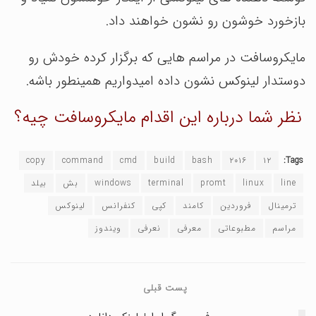
بازخورد خوشون رو نشون خواهند داد.
مایکروسافت در مراسم هایی که برگزار کرده خودش رو
دوستدار لینوکس نشون داده امیدواریم همینطور باشه.
نظر شما درباره این اقدام مایکروسافت چیه؟
copy
command
cmd
build
bash
۲۰۱۶
۱۲
Tags:
line
linux
promt
terminal
windows
بش
بیلد
ترمینال
فروردین
کامند
کپی
کنفرانس
لینوکس
مراسم
مطبوعاتی
معرفی
نعرفی
ویندوز
پست قبلی