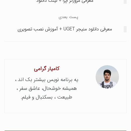
معرفی مرورگر اپرا + لینک دانلود
پست بعدی
معرفی دانلود منیجر UGET + آموزش نصب تصویری
کامیار گرامی
یه برنامه نویس بیشتر بک اند ،
همیشه خوشحال، عاشق سفر ،
طبیعت ، بسکتبال و فیلم.