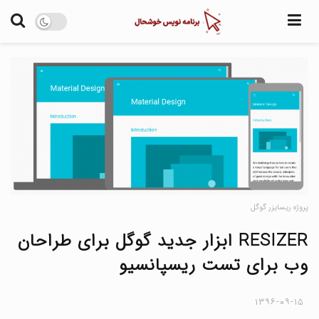
آموزش
نرم افزار
اخبار
پروژه های منبع 
درباره من
پروژه ریسایزر گوگل
RESIZER ابزار جدید گوگل برای طراحان
وب برای تست ریسپانسیو
۱۳۹۶-۰۹-۱۵