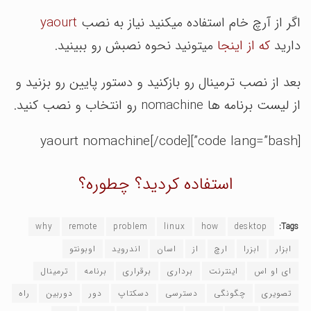
اگر از آرچ خام استفاده میکنید نیاز به نصب
yaourt
دارید
که از اینجا
میتونید نحوه نصبش رو ببینید.
بعد از نصب ترمینال رو بازکنید و دستور پایین رو بزنید و
از لیست برنامه ها nomachine رو انتخاب و نصب کنید.
[code lang=”bash”]yaourt nomachine[/code]
استفاده کردید؟ چطوره؟
why
remote
problem
linux
how
desktop
Tags:
ابزار
ابزرا
ارچ
از
اسان
اندروید
اوبونتو
ای او اس
اینترنت
برداری
برقراری
برنامه
ترمینال
تصویری
چگونگی
دسترسی
دسکتاپ
دور
دوربین
راه