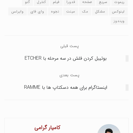
ریموت
سریع
صفحه
فدورا
فیلم
کنترل
گنو
لینوکس
مشکل
مک
مینت
نجوه
وای فای
وایرلس
ویندوز
پست قبلی
بوتیبل کردن فلش در سه مرحله با ETCHER
پست بعدی
اینستاگرام برای همه دسکتاپ ها با RAMME
کامیار گرامی