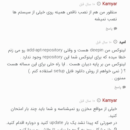
Kamyar
۱۰ سال قبل
منظور من هم از نصب ناقص همینه روی خیلی از سیستم ها
نصب نمیشه
پاسخ
امید
۱۰ سال قبل
لینوکس من deepin هست و وقتی add-apt-repository رو می زنم
خطا میده که برای لینوکس شما این repository وجود ندارد .
لینوکس من بر پایه دبیان هست . ایا راه حلی برای این مساله هست
؟ ( نمی خواهم از روش دانلود فایل setup استفاده کنم .)
ممنون .
پاسخ
Kamyar
۱۰ سال قبل
خیلی از مواقع مخزن رو نمیشناسه و شما باید چند بار امتحان
کنید.
در صورتی که پیدا نشد یک بار update کنید و دوباره اقدام کنید.
اگر باز مشکلی بود به گروه ما بیاین تا عللش رو پیدا کنیم.