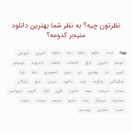
نظرتون چیه؟ به نظر شما بهترین دانلود
منیجر کدومه؟
Tags:
۲۰۱۶
adm
idm
im
xdm
آخرین
أموزش
ابونتو
اخرین
ارچ
انتخاب
انتشار
اندروید
اوبونتو
اوپن
باز
بهترین
پر
ترین
تصویری
تنها
چرا
چگونگی
چگونه
چند
دانلود
دبیان
دمو
رایگان
ساده
سرعت
صف
فدورا
قوی
کرک
گنوم
لینوکس
محدود
مرورگر
مک
منبع
منیجر
مینت
نحوه
نصب
نمایس
ویندوز