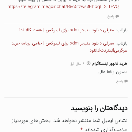
https://telegram.me/joinchat/B8c5fzws3FlhbqL_3_TEVQ
پاسخ
بازتاب:
معرفی دانلود منیجر xdm برای لینوکس | هفت کالا ندا
بازتاب:
معرفی دانلود منیجر xdm برای لینوکس | حامی برنامه|خرید|
سرگرمی|اینترنت|دانلود
خرید فالوور اینستاگرام
۹ سال قبل
ممنون واقعا عالی
پاسخ
دیدگاهتان را بنویسید
نشانی ایمیل شما منتشر نخواهد شد.
بخش‌های موردنیاز
علامت‌گذاری شده‌اند
*