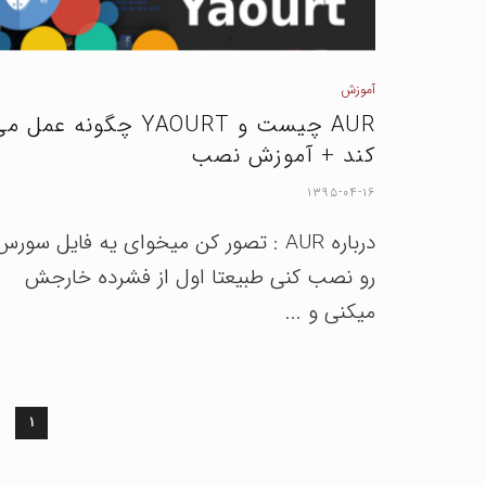
آموزش
AUR چیست و YAOURT چگونه عمل م
کند + آموزش نصب
۱۳۹۵-۰۴-۱۶
درباره AUR : تصور کن میخوای یه فایل سورس
رو نصب کنی طبیعتا اول از فشرده خارجش
میکنی و ...
۱