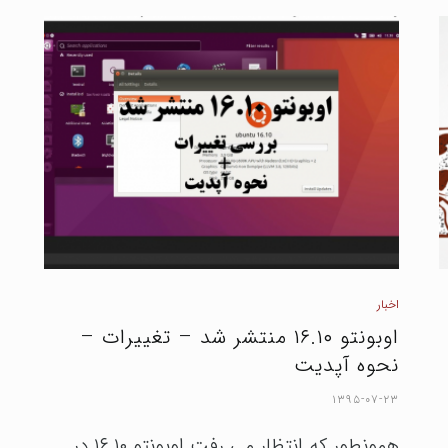
اخبار
اوبونتو ۱۶.۱۰ منتشر شد – تغییرات –
نحوه آپدیت
۱۳۹۵-۰۷-۲۳
همونطور که انتظار می رفت اوبونتو ۱۶.۱۰ در