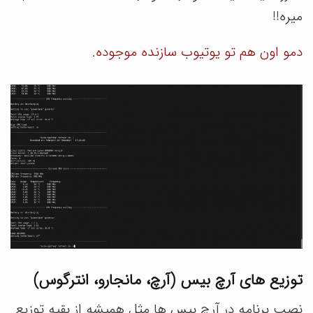
میره!!
دمو اون هم تو یوتیوب سازنده موجوده.
توزیع های آرچ بیس (آرچ، مانجارو، انترگوس)
نصب برنامه در آرچ بیس ها مثل همیشه از بقیه توزیع